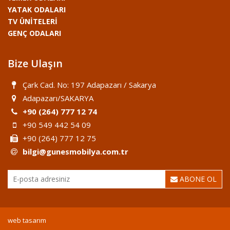
YATAK ODALARI
TV ÜNİTELERİ
GENÇ ODALARI
Bize Ulaşın
Çark Cad. No: 197 Adapazarı / Sakarya
Adapazarı/SAKARYA
+90 (264) 777 12 74
+90 549 442 54 09
+90 (264) 777 12 75
bilgi@gunesmobilya.com.tr
ABONE OL
web tasarım