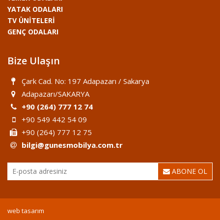
YATAK ODALARI
TV ÜNİTELERİ
GENÇ ODALARI
Bize Ulaşın
Çark Cad. No: 197 Adapazarı / Sakarya
Adapazarı/SAKARYA
+90 (264) 777 12 74
+90 549 442 54 09
+90 (264) 777 12 75
bilgi@gunesmobilya.com.tr
ABONE OL
web tasarım