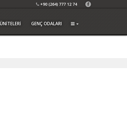
+90 (264) 777 12 74
ÜNİTELERİ
GENÇ ODALARI